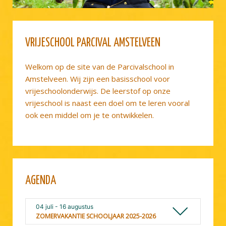
VRIJESCHOOL PARCIVAL AMSTELVEEN
Welkom op de site van de Parcivalschool in
Amstelveen. Wij zijn een basisschool voor
vrijeschoolonderwijs. De leerstof op onze
vrijeschool is naast een doel om te leren vooral
ook een middel om je te ontwikkelen.
AGENDA
04 juli
- 16 augustus
ZOMERVAKANTIE SCHOOLJAAR 2025-2026