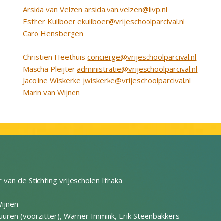
Arsida van Velzen
arsida.van.velzen@livp.nl
Esther Kuilboer
ekuilboer@vrijeschoolparcival.nl
Caro Hensbergen
Christien Heethuis
concierge@vrijeschoolparcival.nl
Mascha Pleijter
administratie@vrijeschoolparcival.nl
Jacoline Wiskerke
jwiskerke@vrijeschoolparcival.nl
Marin van Wijnen
r van de
Stichting vrijescholen Ithaka
Wijnen
uren (voorzitter), Warner Immink, Erik Steenbakkers