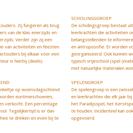
SCHOLINGSGROEP
touders. Zij fungeren als brug
De scholingsgroep bestaat ui
ers van de klas enerzijds en
leerkrachten die activiteiten 
zijds. Verder zijn zij een
belangstellenden te informer
ie van activiteiten en feesten.
en antroposofie. Er worden vo
ctouders bij elkaar voor een
georganiseerd. Ook kunnen w
ur is hierbij (deels)
typisch vrijeschool (spel-)mat
met natuurlijke materialen wo
TEND
SPELENGROEP
inkeltje op woensdagochtend
De spelengroep is een (wisse
 worden euritmieschoenen,
en leerkrachten die elk jaar b
en verkocht. Een percentage
het Paradijsspel, het Kerstspe
l. Tegelijkertijd is er dan
te houden. Incidenteel kan o
hee te drinken en even bij te
opgevoerd.