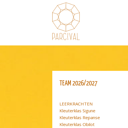
Skip
Skip
to
to
navigation
content
ORGANISATIE
TEAM
2026/2027
LEERKRACHTEN
Kleuterklas Sigune
Kleuterklas Repanse
Kleuterklas Obilot