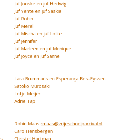
Juf Jooske en juf Hedwig
Juf Yente en juf Saskia
Juf Robin
Juf Merel
Juf Mischa en juf Lotte
Juf Jennifer
Juf Marleen en juf Monique
Juf Joyce en juf Sanne
Lara Brummans en Esperança Bos-Eyssen
Satoko Murosaki
Lotje Meijer
Adrie Tap
Robin Maas
rmaas@vrijeschoolparcival.nl
Caro Hensbergen
rs
Christel Hartman