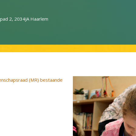
A
spad 2, 2034JA Haarlem
enschapsraad (MR) bestaande