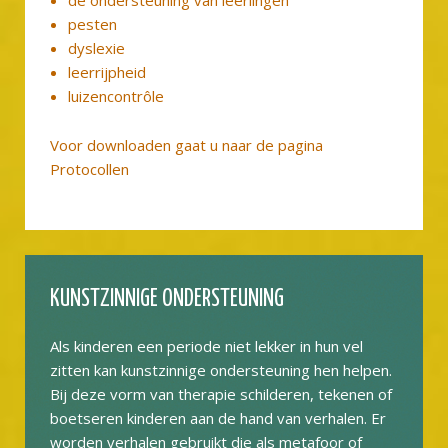
pesten
dyslexie
leerrijpheid
luizencontrôle
Voor downloaden gaat u naar de pagina
Protocollen
KUNSTZINNIGE ONDERSTEUNING
Als kinderen een periode niet lekker in hun vel
zitten kan kunstzinnige ondersteuning hen helpen.
Bij deze vorm van therapie schilderen, tekenen of
boetseren kinderen aan de hand van verhalen. Er
worden verhalen gebruikt die als metafoor of