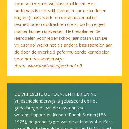
vorm van vernieuwd klassikaal leren. Het
onderwijs is niet vrijblijvend, maar de kinderen
krijgen (naast werk- en oefenmateriaal uit
lesmethodes) opdrachten die zij op hun eigen
manier kunnen uitwerken. Het lesplan en de
leerdoelen voor ieder schooljaar staan vast.De
vrijeschool werkt net als andere basisscholen aan
de door de overheid geformuleerde kerndoelen
voor het basisonderwijs.”
(bron: www.watisdevrijeschool.nl)
DE VRIJESCHOOL TOEN, EN HIER EN NU
Vrijeschoolonderwijs is gebaseerd op het
gedachtegoed van de Oostenrijkse
wetenschapper en filosoof Rudolf Steiner(1861-
1925), de grondlegger van de antroposofie. Kort
na de Eerste Wereldoorlog ontstond in Stuttgart