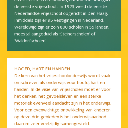
de eerste vrijeschool . In 1923 werd de eerste
Nederlandse vrijeschool opgericht in Den Haag.
Inmiddels zijn er 95 vestigingen in Nederland.
Wereldwijd zijn er zo’n 800 scholen in 55 landen,
meestal aangeduid als ‘Steinerscholen’ of
‘Waldorfscholen’.
HOOFD, HART EN HANDEN
De kern van het vrijeschoolonderwijs wordt vaak
omschreven als onderwijs voor hoofd, hart en
handen. In de visie van vrijescholen moet er voor
het denken, het gevoelsleven en een sterke
motoriek evenveel aandacht zijn in het onderwijs.
Voor een evenwichtige ontwikkeling van kinderen
op deze drie gebieden is het onderwijsaanbod
daarom zeer veelzijdig samengesteld.