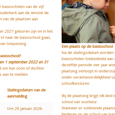
 basisscholen van de vijf
Ouderkerk aan de Amstel de
n van de plaatsen aan
er 2021
geboren zijn en in het
st naar de basisschool gaan,
 van toepassing.
Een plaats op de basisschool
Na de sluitingsdatum worden d
basisschool?
basisscholen toebedeeld aan a
en 1 september 2022 en 31
dezelfde periode vier jaar w
 om hun zoon of dochter
plaatsing verloopt in ondersta
ns aan te melden.
onder verantwoordelijkheid v
schoolbesturen.
Sluitingsdatum van de
Bij de plaatsing krijgt elk kin
aanmelding
school van voorkeur.
Wanneer er voldoende plaatsen
t/m 29 januari 2026
kinderen op de school van hu