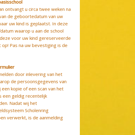
 basisschool
an ontvangt u circa twee weken na
jk van de geboortedatum van uw
waar uw kind is geplaatst. In deze
ijfdatum waarop u aan de school
 deze voor uw kind gereserveerde
t op! Pas na uw bevestiging is de
rmulier
melden door inlevering van het
waarop de persoonsgegevens van
j een kopie of een scan van het
een geldig recentelijk
en. Nadat wij het
eldsysteem Scholenring
en verwerkt, is de aanmelding