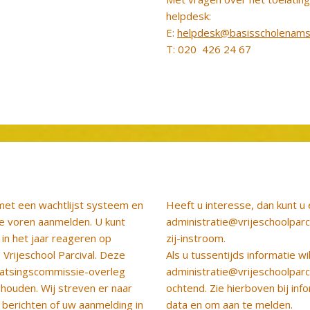
helpdesk:
E:
helpdesk@basisscholenamst
T: 020 426 24 67
 met een wachtlijst systeem en
Heeft u interesse, dan kunt u 
te voren aanmelden. U kunt
administratie@vrijeschoolparc
in het jaar reageren op
zij-instroom.
Vrijeschool Parcival. Deze
Als u tussentijds informatie wi
aatsingscommissie-overleg
administratie@vrijeschoolparci
 houden. Wij streven er naar
ochtend. Zie hierboven bij in
 berichten of uw aanmelding in
data en om aan te melden.