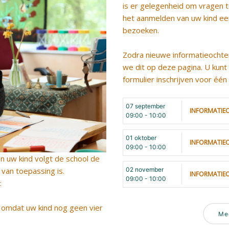
is er gelegenheid om vragen t
het aanmelden van uw kind ee
bezoeken.
Zodra nieuwe informatieochte
we dit op deze pagina. U kunt
formulier inschrijven voor één
07 september
INFORMATIE
09:00
-
10:00
01 oktober
INFORMATIE
09:00
-
10:00
n uw kind volgt de school de
van toepassing is.
02 november
INFORMATIE
09:00
-
10:00
:
d omdat uw kind nog geen vier
Me