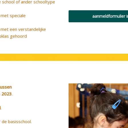
 school of ander schooltype
 met speciale
aanmeldformulier 
 met een verstandelijke
apklas gehoord
tussen
s 2023
.
l
.
ar de basisschool.