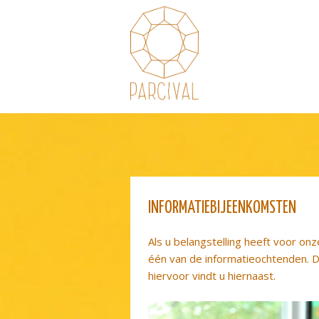
Skip
Skip
to
to
navigation
content
AANMELDEN
INFORMATIEBIJEENKOMSTEN
Als u belangstelling heeft voor on
één van de informatieochtenden. 
hiervoor vindt u hiernaast.