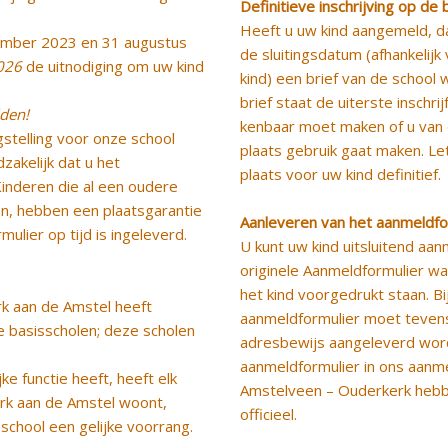
Definitieve inschrijving op de
Heeft u uw kind aangemeld, d
ember 2023 en 31 augustus
de sluitingsdatum (afhankeli
026
de uitnodiging om uw kind
kind) een brief van de school 
brief staat de uiterste inschr
lden!
kenbaar moet maken of u van
gstelling voor onze school
plaats gebruik gaat maken. Le
zakelijk dat u het
plaats voor uw kind definitief.
 Kinderen die al een oudere
n, hebben een plaatsgarantie
Aanleveren van het aanmeldfo
lier op tijd is ingeleverd.
U kunt uw kind uitsluitend aan
originele Aanmeldformulier 
het kind voorgedrukt staan. Bi
rk aan de Amstel heeft
aanmeldformulier moet tevens 
de basisscholen; deze scholen
adresbewijs aangeleverd word
aanmeldformulier in ons aanm
e functie heeft, heeft elk
Amstelveen – Ouderkerk hebb
erk aan de Amstel woont,
officieel.
chool een gelijke voorrang.