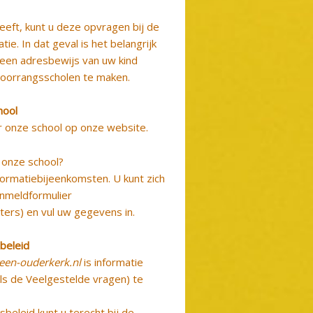
eeft, kunt u deze opvragen bij de
tie. In dat geval is het belangrijk
 een adresbewijs van uw kind
voorrangsscholen te maken.
hool
r onze school op onze website.
 onze school?
formatiebijeenkomsten
. U kunt zich
nmeldformulier
ters) en vul uw gegevens in.
sbeleid
een-ouderkerk.nl
is informatie
als de Veelgestelde vragen) te
beleid kunt u terecht bij de