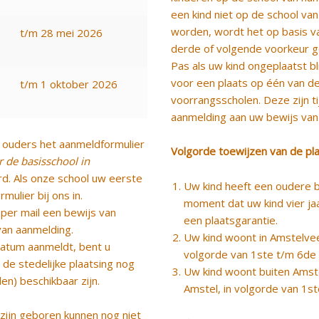
een kind niet op de school va
worden, wordt het op basis v
t/m 28 mei 2026
derde of volgende voorkeur g
Pas als uw kind ongeplaatst bl
voor een plaats op één van d
t/m 1 oktober 2026
voorrangsscholen. Deze zijn t
aanmelding aan uw bewijs va
 ouders het aanmeldformulier
Volgorde toewijzen van de plaa
r de basisschool in
d. Als onze school uw eerste
Uw kind heeft een oudere b
mulier bij ons in.
moment dat uw kind vier ja
per mail een bewijs van
een plaatsgarantie.
van aanmelding.
Uw kind woont in Amstelvee
datum aanmeldt, bent u
volgorde van 1ste t/m 6de 
de stedelijke plaatsing nog
Uw kind woont buiten Amst
n) beschikbaar zijn.
Amstel, in volgorde van 1s
 zijn geboren kunnen nog niet